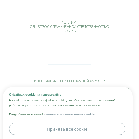
"ЭЛЕГИЯ"
ОБЩЕСТВО С ОГРАНИЧЕННОЙ ОТВЕТСТВЕННОСТЬЮ
1997 - 2026
ИНФОРМАЦИЯ НОСИТ РЕКЛАМНЫЙ ХАРАКТЕР.
УСЛУГИ ЛИЦЕНЗИРОВАНЫ. НЕОБХОДИМА КОНСУЛЬТАЦИЯ ВРАЧА-СТОМАТОЛОГА-
СПЕЦИАЛИСТА. ВОЗМОЖНЫ
О файлах cookie на нашем сайте
ПОБОЧНЫЕ И (ИЛИ) НЕЖЕЛАТЕЛЬНЫЕ РЕАКЦИИ.
На сайте используются файлы cookie для обеспечения его корректной
работы, персонализации сервисов и анализа посещаемости.
ИНФОРМАЦИЯ, ПРЕДСТАВЛЕННАЯ НА САЙТЕ, НЕ МОЖЕТ БЫТЬ ИСПОЛЬЗОВАНА
ДЛЯ ПОСТАНОВКИ ДИАГНОЗА, НАЗНАЧЕНИЯ ЛЕЧЕНИЯ И НЕ ЗАМЕНЯЕТ ПРИЕМ
Подробнее — в нашей
политике использования cookie
ВРАЧА.
ЦЕНЫ, УКАЗАННЫЕ НА САЙТЕ, ПРИВЕДЕНЫ КАК СПРАВОЧНАЯ ИНФОРМАЦИЯ И НЕ
Принять все cookie
ЯВЛЯЮТСЯ ПУБЛИЧНОЙ ОФЕРТОЙ. ИЗМЕНЕНИЕ ЦЕН ВОЗМОЖНО В ЛЮБОЕ ВРЕМЯ
И БЕЗ ПРЕДУПРЕЖДЕНИЯ. АКТУАЛЬНУЮ СТОИМОСТЬ УСЛУГ МОЖНО УЗНАТЬ
ПОСЛЕ ОСМОТРА ВРАЧОМ-СТОМАТОЛОГОМ-СПЕЦИАЛИСТОМ.