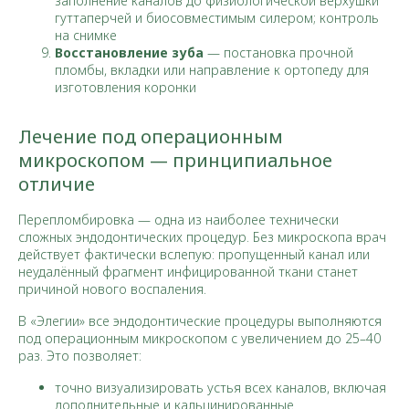
заполнение каналов до физиологической верхушки
гуттаперчей и биосовместимым силером; контроль
на снимке
Восстановление зуба
— постановка прочной
пломбы, вкладки или направление к ортопеду для
изготовления коронки
Лечение под операционным
микроскопом — принципиальное
отличие
Перепломбировка — одна из наиболее технически
сложных эндодонтических процедур. Без микроскопа врач
действует фактически вслепую: пропущенный канал или
неудалённый фрагмент инфицированной ткани станет
причиной нового воспаления.
В «Элегии» все эндодонтические процедуры выполняются
под операционным микроскопом с увеличением до 25–40
раз. Это позволяет:
точно визуализировать устья всех каналов, включая
дополнительные и кальцинированные