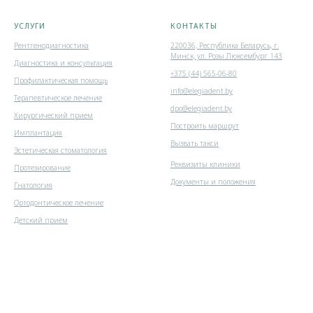
УСЛУГИ
КОНТАКТЫ
Рентгенодиагностика
220036, Республика Беларусь, г.
Минск, ул. Розы Люксембург 143
Диагностика и консультация
+375 (44) 565-06-80
Профилактическая помощь
info@elegiadent.by
Терапевтическое лечение
dpo@elegiadent.by
Хирургический прием
Построить маршрут
Имплантация
Вызвать такси
Эстетическая стоматология
Реквизиты клиники
Протезирование
Документы и положения
Гнатология
Ортодонтическое лечение
Детский прием