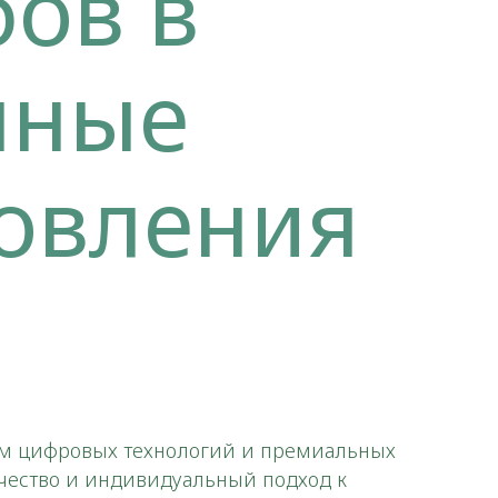
бов в
нные
новления
ием цифровых технологий и премиальных
ачество и индивидуальный подход к