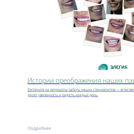
ор:
Истории преображения наших па
ьную
Взгляните на результаты работы наших специалистов — естеств
дарят уверенность и радость каждый день.
ьтат:
0+ лет
Подробнее