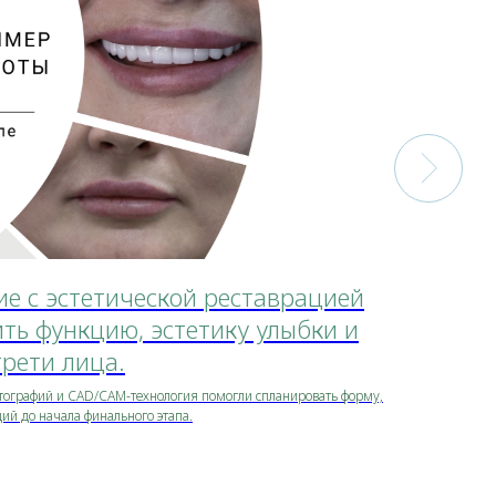
ие с эстетической реставрацией
Комп
ть функцию, эстетику улыбки и
— к 
рети лица.
Пациентк
Primesca
тографий и CAD/CAM-технология помогли спланировать форму,
который 
ий до начала финального этапа.
Подро