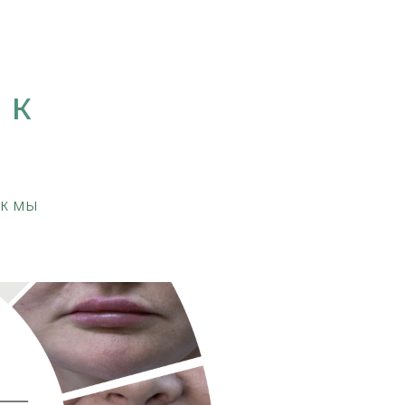
 к
ак мы