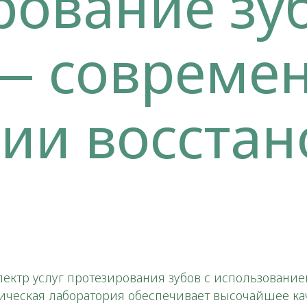
рование зу
— совреме
гии восста
пектр услуг протезирования зубов с использован
ническая лаборатория обеспечивает высочайшее к