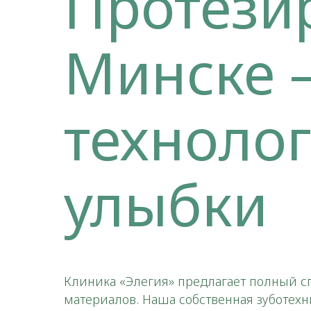
Протези
Минске 
техноло
улыбки
Клиника «Элегия» предлагает полный с
материалов. Наша собственная зуботех