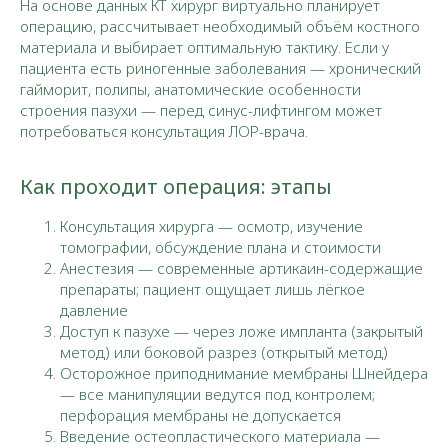
На основе данных КТ хирург виртуально планирует
операцию, рассчитывает необходимый объём костного
материала и выбирает оптимальную тактику. Если у
пациента есть риногенные заболевания — хронический
гайморит, полипы, анатомические особенности
строения пазухи — перед синус-лифтингом может
потребоваться консультация ЛОР-врача.​
Как проходит операция: этапы
Консультация хирурга — осмотр, изучение
томографии, обсуждение плана и стоимости
Анестезия — современные артикаин-содержащие
препараты; пациент ощущает лишь лёгкое
давление
Доступ к пазухе — через ложе импланта (закрытый
метод) или боковой разрез (открытый метод)
Осторожное приподнимание мембраны Шнейдера
— все манипуляции ведутся под контролем;
перфорация мембраны не допускается
Введение остеопластического материала —