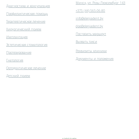
Минск, ул. Розы Люксембург 143
Диагностика и консультация
+375 (44) 565-06-80
Профилактическая помощь
info@elegiadent.by
Терапевтическое лечение
dpo@elegiadent.by
Хирургический прием
Построить маршрут
Имплантация
Вызвать такси
Эстетическая стоматология
Реквизиты клиники
Протезирование
Документы и положения
Гнатология
Ортодонтическое лечение
Детский прием