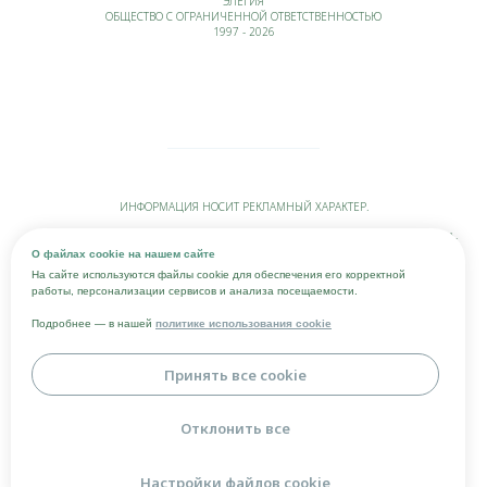
"ЭЛЕГИЯ"
ОБЩЕСТВО С ОГРАНИЧЕННОЙ ОТВЕТСТВЕННОСТЬЮ
1997 - 2026
ИНФОРМАЦИЯ НОСИТ РЕКЛАМНЫЙ ХАРАКТЕР.
УСЛУГИ ЛИЦЕНЗИРОВАНЫ. НЕОБХОДИМА КОНСУЛЬТАЦИЯ ВРАЧА-СТОМАТОЛОГА-
СПЕЦИАЛИСТА. ВОЗМОЖНЫ
О файлах cookie на нашем сайте
ПОБОЧНЫЕ И (ИЛИ) НЕЖЕЛАТЕЛЬНЫЕ РЕАКЦИИ.
На сайте используются файлы cookie для обеспечения его корректной
работы, персонализации сервисов и анализа посещаемости.
ИНФОРМАЦИЯ, ПРЕДСТАВЛЕННАЯ НА САЙТЕ, НЕ МОЖЕТ БЫТЬ ИСПОЛЬЗОВАНА
ДЛЯ ПОСТАНОВКИ ДИАГНОЗА, НАЗНАЧЕНИЯ ЛЕЧЕНИЯ И НЕ ЗАМЕНЯЕТ ПРИЕМ
Подробнее — в нашей
политике использования cookie
ВРАЧА.
ЦЕНЫ, УКАЗАННЫЕ НА САЙТЕ, ПРИВЕДЕНЫ КАК СПРАВОЧНАЯ ИНФОРМАЦИЯ И НЕ
Принять все cookie
ЯВЛЯЮТСЯ ПУБЛИЧНОЙ ОФЕРТОЙ. ИЗМЕНЕНИЕ ЦЕН ВОЗМОЖНО В ЛЮБОЕ ВРЕМЯ
И БЕЗ ПРЕДУПРЕЖДЕНИЯ. АКТУАЛЬНУЮ СТОИМОСТЬ УСЛУГ МОЖНО УЗНАТЬ
ПОСЛЕ ОСМОТРА ВРАЧОМ-СТОМАТОЛОГОМ-СПЕЦИАЛИСТОМ.
Отклонить все
ВСЕ ЦЕНЫ И АКТУАЛЬНОСТЬ ПРЕДЛОЖЕНИЙ НЕОБХОДИМО УТОЧНЯТЬ ПО
ТЕЛЕФОНАМ, УКАЗАННЫМ НА САЙТЕ.
Настройки файлов cookie
КОПИРОВАНИЕ, ТИРАЖИРОВАНИЕ, А РАВНО ИНОЕ ИСПОЛЬЗОВАНИЕ МАТЕРИАЛОВ