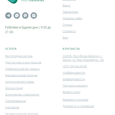
Врачи
Лаборатория
Примеры работ
Отзывы
Работаем в будние дни с 9:00 до
Стоимость
21:00
Блог
УСЛУГИ
КОНТАКТЫ
Рентгенодиагностика
220036, Республика Беларусь, г.
Минск, ул. Розы Люксембург 143
Диагностика и консультация
+375 (44) 565-06-80
Профилактическая помощь
info@elegiadent.by
Терапевтическое лечение
dpo@elegiadent.by
Хирургический прием
Построить маршрут
Имплантация
Вызвать такси
Эстетическая стоматология
Реквизиты клиники
Протезирование
Документы и положения
Гнатология
Ортодонтическое лечение