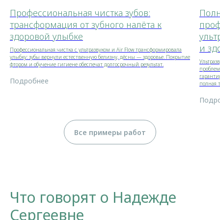
Профессиональная чистка зубов:
Полн
трансформация от зубного налёта к
проф
здоровой улыбке
ульт
и зд
Профессиональная чистка с ультразвуком и Air Flow трансформировала
улыбку: зубы вернули естественную белизну, дёсны — здоровье. Покрытие
Ультразв
фтором и обучение гигиене обеспечат долгосрочный результат.
проблем
гарантир
Подробнее
полная 
Подр
Все примеры работ
Что говорят о Надежде
Сергеевне