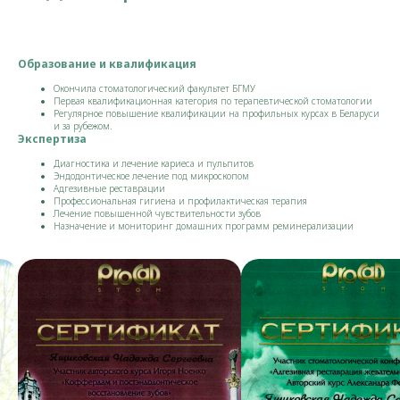
Образование и квалификация
Окончила стоматологический факультет БГМУ
Первая квалификационная категория по терапевтической стоматологии
Регулярное повышение квалификации на профильных курсах в Беларуси
и за рубежом.
Экспертиза
Диагностика и лечение кариеса и пульпитов
Эндодонтическое лечение под микроскопом
Адгезивные реставрации
Профессиональная гигиена и профилактическая терапия
Лечение повышенной чувствительности зубов
Назначение и мониторинг домашних программ реминерализации