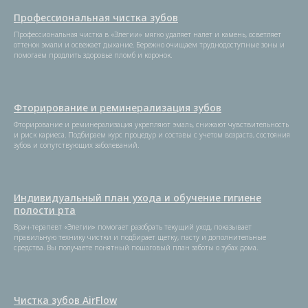
Профессиональная чистка зубов
Профессиональная чистка в «Элегии» мягко удаляет налет и камень, осветляет
оттенок эмали и освежает дыхание. Бережно очищаем труднодоступные зоны и
помогаем продлить здоровье пломб и коронок.
Фторирование и реминерализация зубов
Фторирование и реминерализация укрепляют эмаль, снижают чувствительность
и риск кариеса. Подбираем курс процедур и составы с учетом возраста, состояния
зубов и сопутствующих заболеваний.
Индивидуальный план ухода и обучение гигиене
полости рта
Врач-терапевт «Элегии» помогает разобрать текущий уход, показывает
правильную технику чистки и подбирает щетку, пасту и дополнительные
средства. Вы получаете понятный пошаговый план заботы о зубах дома.
Чистка зубов AirFlow