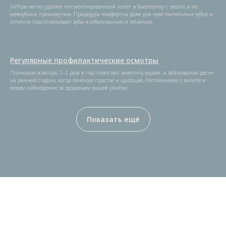
AirFlow мягко удаляет пигментированный налет и биопленку с эмали и из
межзубных промежутков. Процедура комфортна даже для чувствительных зубов и
отлично подготавливает зубы к отбеливанию и лечению.
Регулярные профилактические осмотры
Плановые осмотры 1–2 раза в год помогают заметить кариес и заболевания десен
на ранней стадии, когда лечение простое и щадящее. Напоминаем о визите и
ведем наблюдение за здоровьем вашей улыбки.
Показать ещё