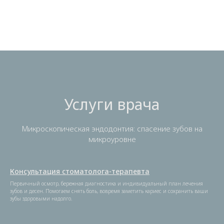
Услуги врача
Микроскопическая эндодонтия: спасение зубов на
микроуровне
Консультация стоматолога-терапевта
Первичный осмотр, бережная диагностика и индивидуальный план лечения
зубов и десен. Помогаем снять боль, вовремя заметить кариес и сохранить ваши
зубы здоровыми надолго.