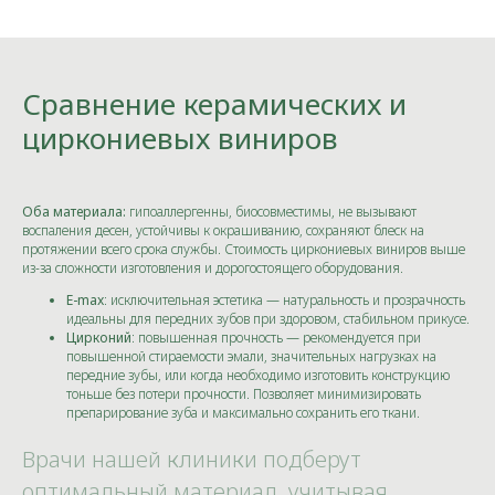
Сравнение керамических и
циркониевых виниров
Оба материала:
гипоаллергенны, биосовместимы, не вызывают
воспаления десен, устойчивы к окрашиванию, сохраняют блеск на
протяжении всего срока службы. Стоимость циркониевых виниров выше
из-за сложности изготовления и дорогостоящего оборудования.
E-max
: исключительная эстетика — натуральность и прозрачность
идеальны для передних зубов при здоровом, стабильном прикусе.
Цирконий
: повышенная прочность — рекомендуется при
повышенной стираемости эмали, значительных нагрузках на
передние зубы, или когда необходимо изготовить конструкцию
тоньше без потери прочности. Позволяет минимизировать
препарирование зуба и максимально сохранить его ткани.
Врачи нашей клиники подберут
оптимальный материал, учитывая