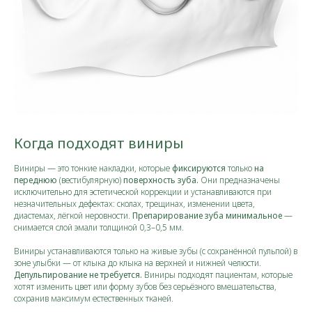
Когда подходят виниры
Виниры — это тонкие накладки, которые
фиксируются
только
на
переднюю
(вестибулярную)
поверхность зуба.
Они предназначены
исключительно для эстетической коррекции и устанавливаются при
незначительных дефектах: сколах, трещинах, изменении цвета,
диастемах, лёгкой неровности.
Препарирование зуба минимальное
—
снимается слой эмали толщиной 0,3–0,5 мм.​
Виниры устанавливаются только на живые зубы (с сохранённой пульпой) в
зоне улыбки — от клыка до клыка на верхней и нижней челюсти.
Депульпирование не требуется.
Виниры подходят пациентам, которые
хотят изменить цвет или форму зубов без серьёзного вмешательства,
сохранив максимум естественных тканей.​