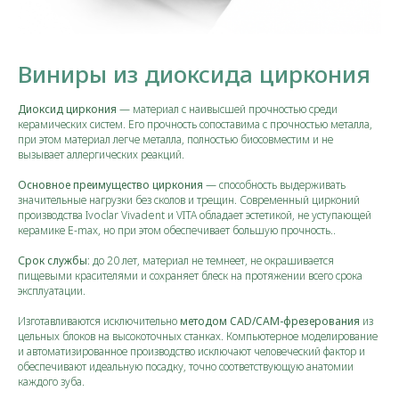
Виниры из диоксида циркония
Диоксид циркония
— материал с наивысшей прочностью среди
керамических систем. Его прочность сопоставима с прочностью металла,
при этом материал легче металла, полностью биосовместим и не
вызывает аллергических реакций.
Основное преимущество циркония
— способность выдерживать
значительные нагрузки без сколов и трещин. Современный цирконий
производства Ivoclar Vivadent и VITA обладает эстетикой, не уступающей
керамике E-max, но при этом обеспечивает большую прочность..
Срок службы
: до 20 лет, материал не темнеет, не окрашивается
пищевыми красителями и сохраняет блеск на протяжении всего срока
эксплуатации.
Изготавливаются
исключительно
методом CAD/CAM-фрезерования
из
цельных блоков на высокоточных станках. Компьютерное моделирование
и автоматизированное производство исключают человеческий фактор и
обеспечивают идеальную посадку, точно соответствующую анатомии
каждого зуба.