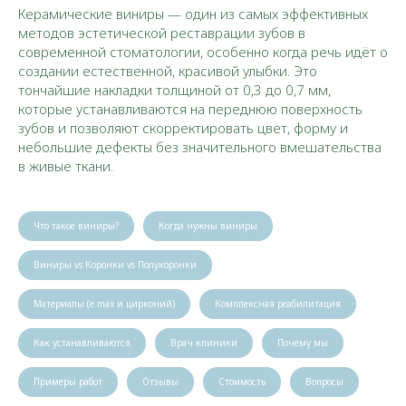
Керамические виниры — один из самых эффективных
методов эстетической реставрации зубов в
современной стоматологии, особенно когда речь идёт о
создании естественной, красивой улыбки. Это
тончайшие накладки толщиной от 0,3 до 0,7 мм,
которые устанавливаются на переднюю поверхность
зубов и позволяют скорректировать цвет, форму и
небольшие дефекты без значительного вмешательства
в живые ткани.
Что такое виниры?
Когда нужны виниры
Виниры vs Коронки vs Полукоронки
Материалы (e.max и цирконий)
Комплексная реабилитация
Как устанавливаются
Врач клиники
Почему мы
Примеры работ
Отзывы
Стоимость
Вопросы