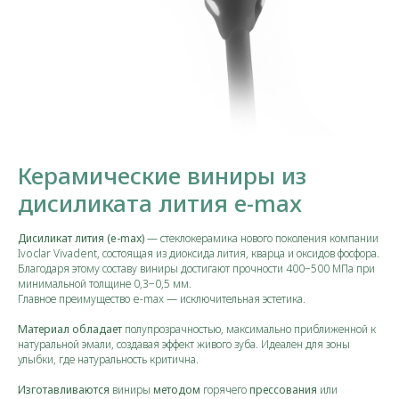
Керамические виниры из
дисиликата лития e-max
Дисиликат лития (e-max)
— стеклокерамика нового поколения компании
Ivoclar Vivadent, состоящая из диоксида лития, кварца и оксидов фосфора.
Благодаря этому составу виниры достигают прочности 400−500 МПа при
минимальной толщине 0,3−0,5 мм.
Главное преимущество e-max — исключительная эстетика.
Материал обладает
полупрозрачностью, максимально приближенной к
натуральной эмали, создавая эффект живого зуба. Идеален для зоны
улыбки, где натуральность критична.
Изготавливаются
виниры
методом
горячего
прессования
или