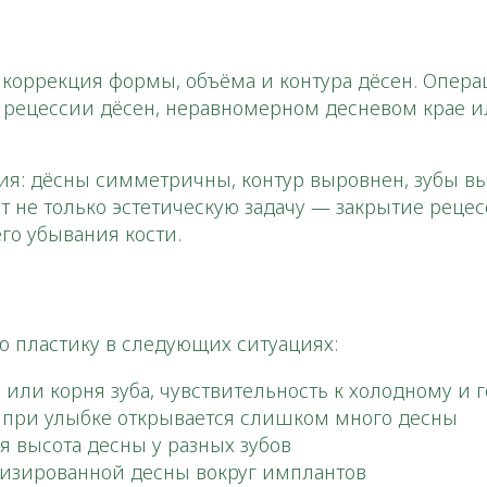
я
 коррекция формы, объёма и контура дёсен. Опера
и рецессии дёсен, неравномерном десневом крае 
ния: дёсны симметричны, контур выровнен, зубы в
т не только эстетическую задачу — закрытие реце
о убывания кости.​
ю пластику в следующих ситуациях:
или корня зуба, чувствительность к холодному и 
— при улыбке открывается слишком много десны
 высота десны у разных зубов
низированной десны вокруг имплантов