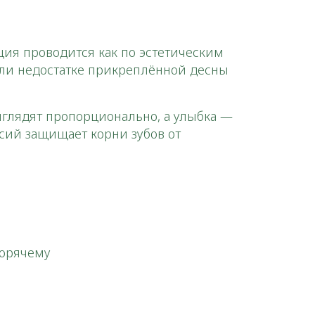
ция проводится как по эстетическим
или недостатке прикреплённой десны
ыглядят пропорционально, а улыбка —
ссий защищает корни зубов от
горячему