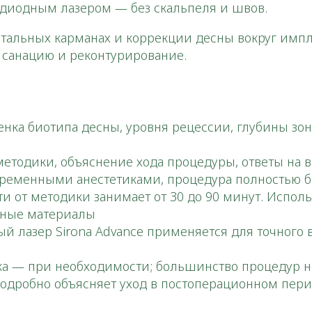
я диодным лазером — без скальпеля и швов.
альных карманах и коррекции десны вокруг импла
 санацию и реконтурирование.
ценка биотипа десны, уровня рецессии, глубины з
тодики, объяснение хода процедуры, ответы на 
временными анестетиками, процедура полностью 
и от методики занимает от 30 до 90 минут. Испо
вные материалы
 лазер Sirona Advance применяется для точного 
а — при необходимости; большинство процедур н
одробно объясняет уход в постоперационном пери