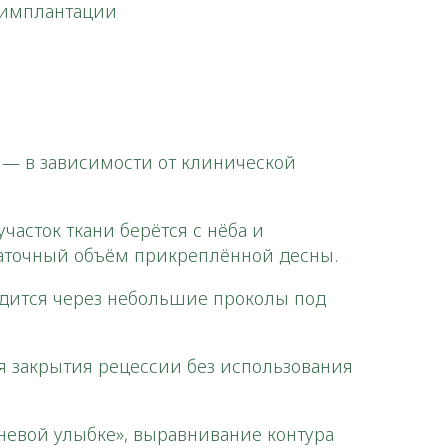
 имплантации
— в зависимости от клинической
асток ткани берётся с нёба и
статочный объём прикреплённой десны.
одится через небольшие проколы под
я закрытия рецессии без использования
невой улыбке», выравнивание контура