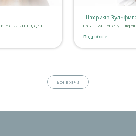
Шахрияр Зульфиг
атегории, к.м.н., доцент
Врач стоматолог хирург второй
Подробнее
Все врачи