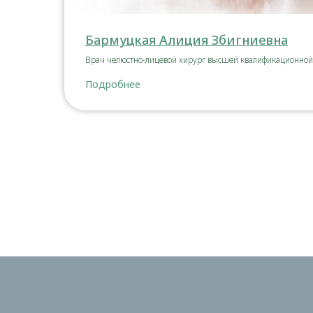
Бармуцкая Алиция Збигниевна
Врач челюстно-лицевой хирург высшей квалификационной к
Подробнее