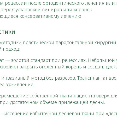
ом рецессии после ортодонтического лечения или
 перед установкой виниров или коронок
ающиеся консервативному лечению
стики
методики пластической пародонтальной хирургии 
 подход:​
 — золотой стандарт при рецессиях. Небольшой уч
Позволяет закрыть оголённый корень и создать до
инвазивный метод без разрезов. Трансплантат вв
ее заживление.
ремещение собственной ткани пациента вверх дл
я при достаточном объёме прилежащей десны.
— иссечение избыточной десневой ткани при «дес