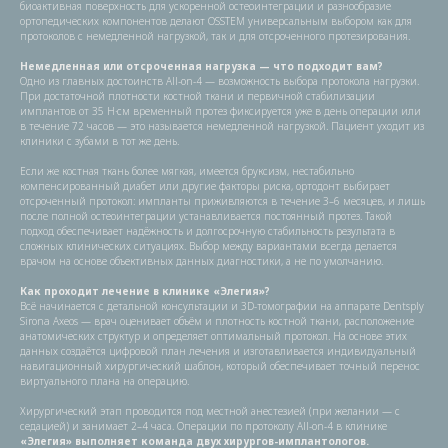
биоактивная поверхность для ускоренной остеоинтеграции и разнообразие
ортопедических компонентов делают OSSTEM универсальным выбором как для
протоколов с немедленной нагрузкой, так и для отсроченного протезирования.
Немедленная или отсроченная нагрузка — что подходит вам?
Одно из главных достоинств All-on-4 — возможность выбора протокола нагрузки.
При достаточной плотности костной ткани и первичной стабилизации
имплантов от 35 Н·см временный протез фиксируется уже в день операции или
в течение 72 часов — это называется немедленной нагрузкой. Пациент уходит из
клиники с зубами в тот же день.
Если же костная ткань более мягкая, имеется бруксизм, нестабильно
компенсированный диабет или другие факторы риска, ортодонт выбирает
отсроченный протокол: импланты приживляются в течение 3–6 месяцев, и лишь
после полной остеоинтеграции устанавливается постоянный протез. Такой
подход обеспечивает надёжность и долгосрочную стабильность результата в
сложных клинических ситуациях. Выбор между вариантами всегда делается
врачом на основе объективных данных диагностики, а не по умолчанию.
Как проходит лечение в клинике «Элегия»?
Всё начинается с детальной консультации и 3D-томографии на аппарате Dentsply
Sirona Axeos — врач оценивает объём и плотность костной ткани, расположение
анатомических структур и определяет оптимальный протокол. На основе этих
данных создаётся цифровой план лечения и изготавливается индивидуальный
навигационный хирургический шаблон, который обеспечивает точный перенос
виртуального плана на операцию.
Хирургический этап проводится под местной анестезией (при желании — с
седацией) и занимает 2–4 часа. Операции по протоколу All-on-4 в клинике
«Элегия» выполняет команда двух хирургов-имплантологов.