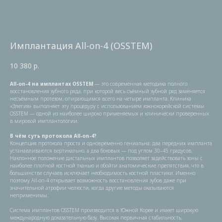
Имплантация All-on-4 (OSSTEM)
10 380
р.
All-on-4 на имплантах OSSTEM
— это современная методика полного
восстановления зубного ряда, при которой весь съёмный зубной ряд заменяется
несъёмным протезом, опирающимся всего на четыре импланта. Клиника
«Элегия» выполняет эту процедуру с использованием южнокорейской системы
OSSTEM — одной из наиболее широко применяемых и клинически проверенных
в мировой имплантологии.
В чём суть протокола All-on-4?
Концепция протокола проста и одновременно гениальна: два передних импланта
устанавливаются вертикально, а два боковых — под углом 30–45 градусов.
Наклонное положение дистальных имплантов позволяет задействовать зоны с
наиболее плотной костной тканью и обойти анатомические препятствия, что в
большинстве случаев исключает необходимость костной пластики. Именно
поэтому All-on-4 открывает возможность восстановления зубов даже при
значительной атрофии челюсти, когда другие методы оказываются
неприменимы.
Система имплантов OSSTEM производится в Южной Корее и имеет широкую
международную доказательную базу. Высокая первичная стабильность,