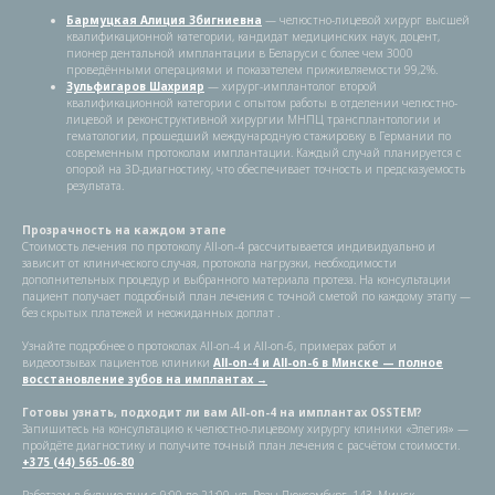
Бармуцкая Алиция Збигниевна
— челюстно-лицевой хирург высшей
квалификационной категории, кандидат медицинских наук, доцент,
пионер дентальной имплантации в Беларуси с более чем 3000
проведёнными операциями и показателем приживляемости 99,2%.
Зульфигаров Шахрияр
— хирург-имплантолог второй
квалификационной категории с опытом работы в отделении челюстно-
лицевой и реконструктивной хирургии МНПЦ трансплантологии и
гематологии, прошедший международную стажировку в Германии по
современным протоколам имплантации. Каждый случай планируется с
опорой на 3D-диагностику, что обеспечивает точность и предсказуемость
результата.
Прозрачность на каждом этапе
Стоимость лечения по протоколу All-on-4 рассчитывается индивидуально и
зависит от клинического случая, протокола нагрузки, необходимости
дополнительных процедур и выбранного материала протеза. На консультации
пациент получает подробный план лечения с точной сметой по каждому этапу —
без скрытых платежей и неожиданных доплат .
Узнайте подробнее о протоколах All-on-4 и All-on-6, примерах работ и
видеоотзывах пациентов клиники
All-on-4 и All-on-6 в Минске — полное
восстановление зубов на имплантах →
Готовы узнать, подходит ли вам All-on-4 на имплантах OSSTEM?
Запишитесь на консультацию к челюстно-лицевому хирургу клиники «Элегия» —
пройдёте диагностику и получите точный план лечения с расчётом стоимости.
+375 (44) 565-06-80
Работаем в будние дни с 9:00 до 21:00, ул. Розы Люксембург, 143, Минск