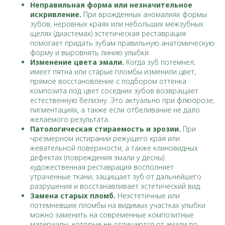
Неправильная форма или незначительное
искривление.
При врожденных аномалиях формы
зубов, неровных краях или небольших межзубных
щелях (диастемах) эстетическая реставрация
помогает придать зубам правильную анатомическую
форму и выровнять линию улыбки.
Изменение цвета эмали.
Когда зуб потемнел,
имеет пятна или старые пломбы изменили цвет,
прямое восстановление с подбором оттенка
композита под цвет соседних зубов возвращает
естественную белизну. Это актуально при флюорозе,
пигментациях, а также если отбеливание не дало
желаемого результата.
Патологическая стираемость и эрозии.
При
чрезмерном истирании режущего края или
жевательной поверхности, а также клиновидных
дефектах (повреждения эмали у десны)
художественная реставрация восполняет
утраченные ткани, защищает зуб от дальнейшего
разрушения и восстанавливает эстетический вид.
Замена старых пломб.
Неэстетичные или
потемневшие пломбы на видимых участках улыбки
можно заменить на современные композитные
материалы, которые не отличаются от эмали по