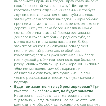
выполняется прямым методом: врач сразу наносит
пломбировочный материал на зуб.
Винир
же
изготавливается отдельно из керамики и требует
двух визитов: сначала подготовка зуба и слепок,
затем установка готовой накладки. Виниры обычно
прочнее и не меняют цвет со временем, однако они
дороже, и их установка более инвазивна (нужно
слегка обтачивать эмаль). Прямая реставрация
дешевле и сохраняет больше родного зуба, ее
можно выполнить за одно посещение. Выбор
зависит от конкретной ситуации: если дефект
незначительный, рационально обойтись
композитом; если же нужен максимальный блеск
голливудской улыбки или прочность при больших
разрушениях – тогда виниры или коронки. В клинике
«Элегия» мы предлагаем оба варианта и
обязательно советуем, что лучше именно вам,
честно рассказывая о плюсах и минусах каждого
подхода.
Будет ли заметно, что зуб реставрирован?
При
качественной работе –
нет, не будет заметно
.
Наши врачи подбирают цвет материала очень
тщательно, иногда смешивая несколько оттенков
композита, чтобы добиться идеального совпадения.