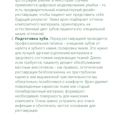
фотографии улыбки. В некоторых случаях
применяется цифровое моделирование улыбки – то
есть предварительный компьютерный дизайн
реставрации, чтобы пациент мог представить себе
будущий результат. Также врач подбирает оттенок
композитного материала, ориентируясь на
естественный цвет зубов пациента (по специальной
шкале оттенков).
Подготовка зуба.
Перед реставрацией проводится
профессиональная гигиена – очищение зубов от
налета и зубного камня, полировка эмали. Это нужно
для лучшей адгезии (сцепления) материала и
здорового состояния окружающих тканей. Далее,
если требуется, пациенту делают обезболивание
местным анестетиком – как правило, эстетическая
реставрация безболезненна, но при глубоком
кариесе или выраженной чувствительности мы
обязательно позаботимся о комфорте. Врач удаляет
поврежденные кариесом ткани или старый
пломбировочный материал, формирует
необходимую поверхность для нанесения
композита. Очень важно устранить все очаги
инфекции и обеспечить чистое основание для
реставрации.