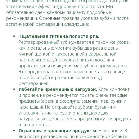
ухаживать за ним, чтобы надолго сохранить достигнутый
эстетический эффект и здоровье полости рта. Мы
обязательно даем каждому пациенту подробные
рекомендации. Основные правила ухода за зубами после
эстетической реставрации следующие:
Тщательная гигиена полости рта.
Реставрированный зуб нуждается в таком же уходе,
как и остальные: чистите зубы два раза в день
мягкой щеткой и качественной неабразивной
пастой, используйте зубную нить (флосс) или
ирригатор для очищения межзубных промежутков.
Это предотвращает скопление налета на границе
пломбы и зуба и развитие кариеса под
реставрацией.
Избегайте чрезмерных нагрузок.
Хоть композит
и прочен, не рекомендуется грызть очень твердые
предметы (орехи в скорлупе, семечки, лед, ручки и
карандаши). Не открывайте зубами бутылки и
упаковки. Такие нагрузки опасны даже для
натуральных зубов, а реставрацию могут повредить
или отколоть.
Ограничьте красящие продукты.
В первые 2–3
дня после реставрации по возможности избегайте