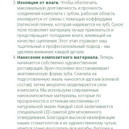
Изоляция от влаги.
Чтобы обеспечить
максимальную долговечность и прочность
соединения композита с зубом, рабочая область
изолируется от слюны с помощью коффердама
(латексной пленки, которая надевается на зуб). Сухое
поле позволяет материалу лучше приклеиться и
предотвращает попадание влаги, влияющей на
качество сцепления. Этот этап отражает наш
тщательный и профессиональный подход – мы
уделяем внимание каждой детали.
Нанесение композитного материала.
Теперь
начинается собственно художественная
реставрация. Врач послойно восстанавливает
анатомическую форму зуба. Сначала на
подготовленную эмаль наносится адгезив (клеевой
состав), затем аккуратно моделируются слои
композита. Мы используем современные
нанокомпозитные материалы, которые по
прозрачности и оттенкам неотличимы от
натуральной эмали. Каждый слой засвечивается
специальной LED-лампой для мгновенного
отвердевания. Благодаря высокой квалификации
наших стоматологов и их художественному чутью,
удается точно воссоздать все изгибы, бугорки и