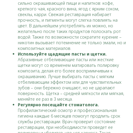
сильно окрашивающей пищи и напитков: кофе,
крепкого чая, красного вина, ягод с ярким соком,
свеклы, карри. Свежая реставрация набирает
прочность, и пигменты могут слегка повлиять на
цвет. В дальнейшем употреблять их можно, но
желательно после таких продуктов полоскать рот
водой. Также по возможности сократите курение –
никотин вызывает потемнение не только эмали, но и
композитных материалов.
Используйте щадящие пасты и щетки.
Абразивные отбеливающие пасты или жесткие
щетки могут со временем матировать полировку
композита, делая его более восприимчивым к
окрашиванию. Лучше выбирать пасты с мягким
отбеливающим эффектом или для чувствительных
зубов – они бережно очищают, но не царапают
поверхность. Щетка – средней мягкости или мягкая,
меняйте ее раз в 3 месяца.
Регулярно посещайте стоматолога.
Профилактический осмотр и профессиональная
гигиена каждые 6 месяцев помогут продлить срок
службы реставрации. Врач проверит состояние
реставрации, при необходимости проведет ее
полировку и убедится, что нет кариеса. Такая