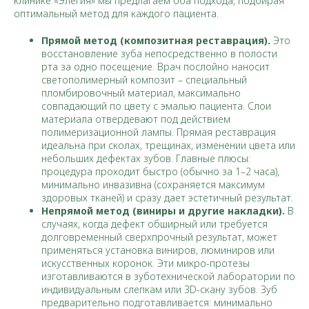
клинике «Элегия» мы предлагаем оба подхода, подбирая
оптимальный метод для каждого пациента.
Прямой метод (композитная реставрация).
Это
восстановление зуба непосредственно в полости
рта за одно посещение. Врач послойно наносит
светополимерный композит – специальный
пломбировочный материал, максимально
совпадающий по цвету с эмалью пациента. Слои
материала отвердевают под действием
полимеризационной лампы. Прямая реставрация
идеальна при сколах, трещинах, изменении цвета или
небольших дефектах зубов. Главные плюсы:
процедура проходит быстро (обычно за 1–2 часа),
минимально инвазивна (сохраняется максимум
здоровых тканей) и сразу дает эстетичный результат.
Непрямой метод (виниры и другие накладки).
В
случаях, когда дефект обширный или требуется
долговременный сверхпрочный результат, может
применяться установка виниров, люминиров или
искусственных коронок. Эти микро-протезы
изготавливаются в зуботехнической лаборатории по
индивидуальным слепкам или 3D-скану зубов. Зуб
предварительно подготавливается: минимально