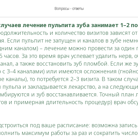
 времени занимает лечен
Вопросы - ответы
лучаев лечение пульпита зуба занимает 1–2 п
одолжительность и количество визитов зависят от
ая. Если пульпит не запущен и каналов в зубе немн
дним каналом) – лечение можно провести за один
5 часов. За это время врач успевает удалить нерв, 
анал, а также восстановить зуб пломбой. Если же 
 с 3–4 каналами) или имеются осложнения (гнойн
 каналы), то потребуется 2–3 визита. В таком случ
 пульпа и закладывается лекарство, а на следующи
мбируются и зуб восстанавливается. Точный план 
тов и примерная длительность процедур) врач обс
дстроиться под ваше расписание: возможна запис
олнить максимум работы за раз и сократить числ