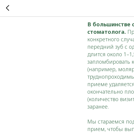
Сколько
В большинстве с
стоматолога.
Пр
конкретного случ
передний зуб с о
длится около 1–1,
запломбировать к
(например, моляр
труднопроходимые
приеме удаляется
окончательно пло
(количество визи
заранее.
Мы стараемся по
прием, чтобы вып