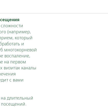
ие?
осещения
 сложности
ого (например,
 прием, который
обработать и
зуб многокорневой
ое воспаление,
ае на первом
х визитах каналы
лечения
удит с вами
ь на длительный
о посещений.