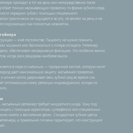
ейнера проходит в тот же день или непосредственно после
одгибает тонкую нержавеющую проволоку по форме зубного ряда
хности передних зубов с помощью специального
лока практически не ощущается во рту, не влияет на речь и не
для окружающих она полностью незаметна .
тейнера
трукции — в её постоянстве. Пациенту не нужно помнить
мом ношения или беспокоиться о потере аппарата. Ретейнер
 неделю, обеспечивая непрерывную фиксацию. Это особенно важно
ов, когда риск рецидива наиболее высок .
яется в паре со съёмным — прозрачной каппой, которую носят
одход даёт максимальную защиту: несъёмная проволока
 а ночная каппа удерживает весь зубной ряд во время сна.
ет оптимальную схему ретенции индивидуально, исходя из
нта .
ом
, несъёмный ретейнер требует аккуратного ухода. Зону под
чищать с помощью ирригатора, суперфлосса или специальных
ние налёта и воспаление дёсен. Стандартная зубная щётка
ретейнера, а правильная гигиена гарантирует, что конструкция
ий .