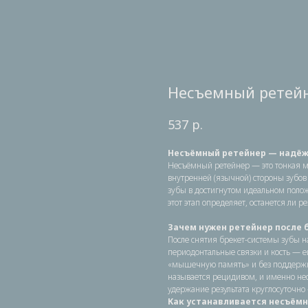
Несъемный ретей
р.
537
Несъёмный ретейнер — надёж
Несъёмный ретейнер — это тонкая ме
внутренней (язычной) стороны зубов 
зубы в достигнутом идеальном полож
этот этап определяет, останется ли р
Зачем нужен ретейнер после 
После снятия брекет-системы зубы 
периодонтальные связки и кость — 
«мышечную память» и без поддержки
называется рецидивом, и именно не
удержание результата круглосуточно 
Как устанавливается несъёмн