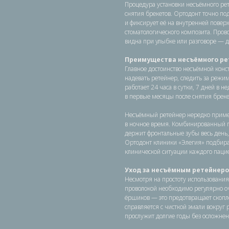
Процедура установки несъёмного рет
снятия брекетов. Ортодонт точно п
и фиксирует её на внутренней повер
стоматологического композита. Прово
видна при улыбке или разговоре — 
Преимущества несъёмного ре
Главное достоинство несъёмной конс
надевать ретейнер, следить за режи
работает 24 часа в сутки, 7 дней в
в первые месяцы после снятия брекет
Несъёмный ретейнер нередко примен
в ночное время. Комбинированный п
держит фронтальные зубы весь день,
Ортодонт клиники «Элегия» подбира
клинической ситуации каждого пацие
Уход за несъёмным ретейнер
Несмотря на простоту использования
проволокой необходимо регулярно о
ёршиков — это предотвращает скопле
справляется с чисткой эмали вокруг 
прослужит долгие годы без осложнен