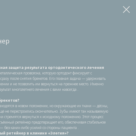
нер
ная защита результата ортодонтического лечения
таллическая проволока, которую ортодонт фиксирует с
сразу после снятия брекетов. Его главная задача — удерживать
ении и не позволить им вернуться на прежнее место. Именно
езультат многолетнего лечения с вами навсегда .
брекетов?
находятся в новом положении, но окружающие их ткани — дёсны,
ещё не перестроились окончательно. Зубы имеют так называемую
 стремятся вернуться к исходному положению. Этот процесс
съёмный ретейнер предотвращает его, обеспечивая стабильное
— без каких-либо усилий со стороны пациента .
ый ретейнер в клинике «Элегия»?