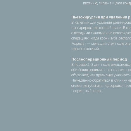
питанию, гигиене и дате конт
Пьезохирургия при удалении 
В «Элегии» для удаления ретиниров
препарирование костной ткани. В от
с твёрдыми тканями и не повреждает
операциях, когда корни зуба распол
Результат — меньший отёк после оп
риск осложнений.
Послеоперационный период
В первые 2–3 дня после вмешательс
обезболивающими, и незначительное
объясняет, как правильно ухаживать 
Немедленно обратиться в клинику не
онемение губы или подбородка, темп
неприятный запах.