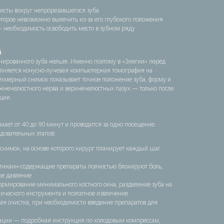
исты вокруг непрорезавшегося зуба
оторое невозможно вылечить из-за его глубокого положения
 необходимость освободить место в зубном ряду
й
нированного зуба нельзя. Именно поэтому в «Элегии» перед
лняется конусно-лучевая компьютерная томография на
ёхмерный снимок показывает точное положение зуба, форму и
ижнечелюстного нерва и верхнечелюстных пазух — только после
ции.
мает от 40 до 90 минут и проводится за одно посещение.
довательных этапов:
снимок, на основе которого хирург планирует каждый шаг
тикаин-содержащие препараты полностью блокируют боль,
ое давление
рмирование минимального костного окна, разделение зуба на
ического инструмента и поэтапное извлечение
я очистка, при необходимости введение препаратов для
ции — подробная инструкция по холодовым компрессам,