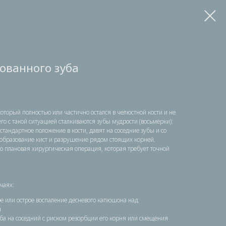
ованного зуба
который полностью или частично остался в челюстной кости и не
го с такой ситуацией сталкиваются зубы мудрости (восьмёрки):
тандартное положение в кости, давят на соседние зубы и со
образование кист и разрушение рядом стоящих корней.
о плановая хирургическая операция, которая требует точной
чаях:
е или острое воспаление десневого капюшона над
й
ба на соседний с риском резорбции его корня или смещения