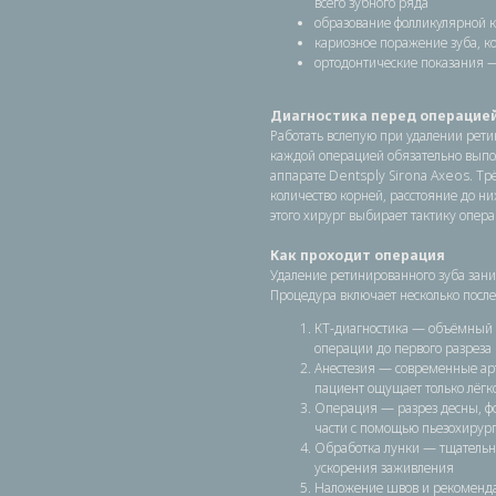
всего зубного ряда
образование фолликулярной к
кариозное поражение зуба, к
ортодонтические показания —
Диагностика перед операцие
Работать вслепую при удалении рети
каждой операцией обязательно выпо
аппарате Dentsply Sirona Axeos. Тр
количество корней, расстояние до н
этого хирург выбирает тактику опера
Как проходит операция
Удаление ретинированного зуба зани
Процедура включает несколько после
​КТ-диагностика — объёмный 
операции до первого разреза
Анестезия — современные ар
пациент ощущает только лёгк
Операция — разрез десны, фо
части с помощью пьезохирург
Обработка лунки — тщательна
ускорения заживления
Наложение швов и рекоменда