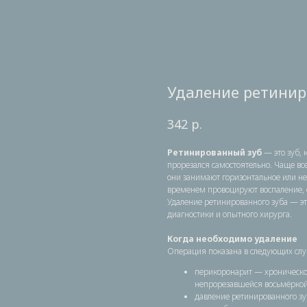
Удаление ретинир
р.
342
Ретинированный зуб
— это зуб, 
прорезался самостоятельно. Чаще все
они занимают горизонтальное или нес
временем провоцируют воспаление, 
Удаление ретинированного зуба — эт
диагностики и опытного хирурга.
Когда необходимо удаление
Операция показана в следующих слу
​перикоронарит — хроническо
непрорезавшейся восьмёрко
давление ретинированного зу