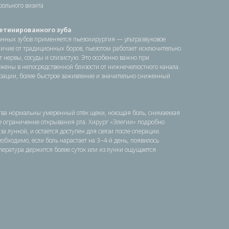
рольного визита
ретинированного зуба
анных зубов применяется пьезохирургия — ультразвуковое
личие от традиционных боров, пьезотом работает исключительно
 нервы, сосуды и слизистую. Это особенно важно при
ожены в непосредственной близости от нижнечелюстного канала.
ерации, более быстрое заживление и значительно сниженный
тва нормальны умеренный отёк щеки, ноющая боль, снимаемая
 ограничение открывания рта. Хирург «Элегии» подробно
за лункой, и остаётся доступен для связи после операции.
обходимо, если боль нарастает на 3–4-й день, появилось
ература держится более суток или из лунки ощущается