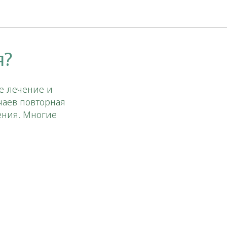
я?
е лечение и
чаев повторная
ения. Многие