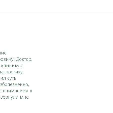
ние
овичу! Доктор,
 клинику с
агностику,
ил суть
зболезненно,
го вниманием к
 вернули мне