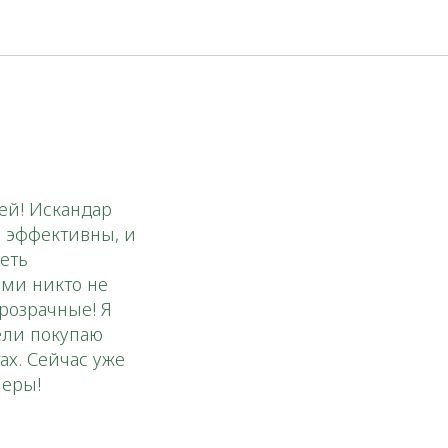
ей! Искандар
, эффективны, и
еть
ами никто не
розрачные! Я
ели покупаю
ах. Сейчас уже
неры!